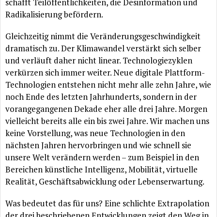
schafft
Teilöffentlichkeiten
, die Desinformation und
Radikalisierung
befördern
.
Gleichzeitig nimmt die
Veränderungsgeschwindigkeit
dramatisch zu. Der Klimawandel
verstärkt
sich selber
und
verläuft
daher nicht linear. Technologiezyklen
verkürzen
sich immer weiter. Neue digitale Plattform-
Technologien entstehen nicht mehr alle zehn Jahre, wie
noch Ende des letzten Jahrhunderts, sondern in der
vorangegangenen Dekade eher alle drei Jahre. Morgen
vielleicht bereits alle ein bis zwei Jahre. Wir machen uns
keine Vorstellung, was neue Technologien in den
nächsten
Jahren hervorbringen und wie schnell sie
unsere Welt
verändern
werden – zum Beispiel in den
Bereichen
künstliche
Intelligenz,
Mobilität
, virtuelle
Realität
,
Geschäftsabwicklung
oder Lebenserwartung.
Was bedeutet das
für
uns? Eine schlichte Extrapolation
der drei beschriebenen Entwicklungen zeigt den Weg in