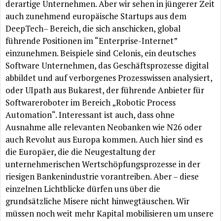
derartige Unternehmen. Aber wir sehen in
jüngerer
Zeit
auch zunehmend
europäische
Startups aus dem
DeepTech
– Bereich, die sich anschicken, global
führende
Positionen im “Enterprise-Internet”
einzunehmen. Beispiele sind
Celonis
, ein deutsches
Software Unternehmen, das
Geschäftsprozesse
digital
abbildet und auf verborgenes Prozesswissen analysiert,
oder
UIpath
aus Bukarest, der
führende
Anbieter
für
Softwareroboter im Bereich „
Robotic
Process
Automation“. Interessant ist auch, dass ohne
Ausnahme alle relevanten Neobanken wie N26 oder
auch
Revolut
aus Europa kommen. Auch hier sind es
die
Europäer
, die die Neugestaltung der
unternehmerischen
Wertschöpfungsprozesse
in der
riesigen Bankenindustrie vorantreiben. Aber – diese
einzelnen Lichtblicke
dürfen
uns
über
die
grundsätzliche
Misere nicht
hinwegtäuschen
. Wir
müssen
noch weit mehr Kapital
mobilisieren
um unsere