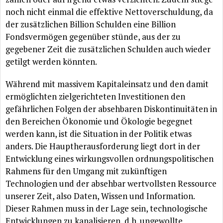
noch nicht einmal die effektive Nettoverschuldung, da
der
zusätzlichen
Billion Schulden eine Billion
Fondsvermögen
gegenüber
stünde
,
aus der zu
gegebener Zeit
die
zusätzlichen
Schulden auch wieder
getilgt werden
könnten
.
Während
mit massivem Kapitaleinsatz und den damit
ermöglichten
zielgerichteten Investitionen den
gefährlichen
Folgen der absehbaren
Diskontinuitäten
in
den Bereichen
Ökonomie
und
Ökologie
begegnet
werden kann, ist die Situation in der Politik etwas
anders. Die Hauptherausforderung liegt dort in der
Entwicklung eines wirkungsvollen ordnungspolitischen
Rahmens
für
den Umgang mit
zukünftigen
Technologien und der absehbar wertvollsten Ressource
unserer Zeit, also Daten, Wissen und Information.
Dieser Rahmen muss in der Lage sein, technologische
Entwicklungen zu kanalisieren, d.h. ungewollte