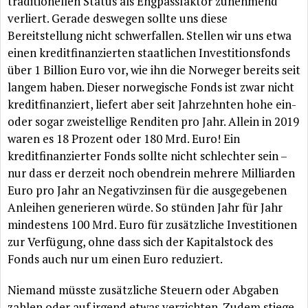
traditionellen Status als Engpassfaktor zunehmend
verliert. Gerade deswegen sollte uns diese
Bereitstellung nicht schwerfallen. Stellen wir uns etwa
einen kreditfinanzierten staatlichen Investitionsfonds
über
1 Billion Euro vor, wie ihn die Norweger bereits seit
langem haben. Dieser norwegische Fonds ist zwar nicht
kreditfinanziert, liefert aber seit Jahrzehnten hohe ein-
oder sogar zweistellige Renditen pro Jahr. Allein in 2019
waren es 18 Prozent oder 180 Mrd. Euro! Ein
kreditfinanzierter Fonds sollte nicht schlechter sein –
nur dass er derzeit noch obendrein mehrere Milliarden
Euro pro Jahr an Negativzinsen
für
die ausgegebenen
Anleihen generieren
würde
. So
stünden
Jahr
für
Jahr
mindestens 100 Mrd. Euro
für
zusätzliche
Investitionen
zur
Verfügung
, ohne dass sich der Kapitalstock des
Fonds auch nur um einen Euro reduziert.
Niemand
müsste
zusätzliche
Steuern oder Abgaben
zahlen oder auf irgend etwas verzichten. Zudem stiege